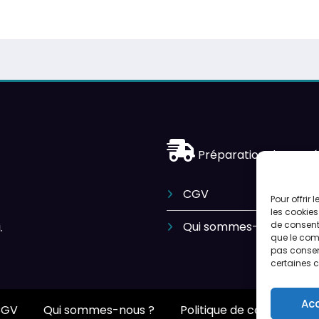
Préparation des expé
CGV
Pour offrir
les cookies
Qui sommes-nous ?
de consenti
.
que le comp
pas consent
certaines c
Ac
CGV
Qui sommes-nous ?
Politique de cookies (UE)