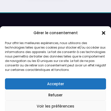
Recherche
Gérer le consentement
Pour offrir les meilleures expériences, nous utilisons des
technologies telles que les cookies pour stocker et/ou accéder aux
Ouverture sur rendez-vous uniquement.
informations des appareils. Le fait de consentir à ces technologies
Service de peinture et expéditions du lundi au vendredi.
nous permettra de traiter des données telles que le comportement
de navigation ou les ID uniques sur ce site. Le fait de ne pas
consentir ou de retirer son consentement peut avoir un effet négatif
Préparation des expéditions en 24/48h
sur certaines caractéristiques et fonctions.
CGV
Accepter
Qui sommes-nous ?
Refuser
Voir les préférences
CGV
Qui sommes-nous ?
Politique de cookies (UE)