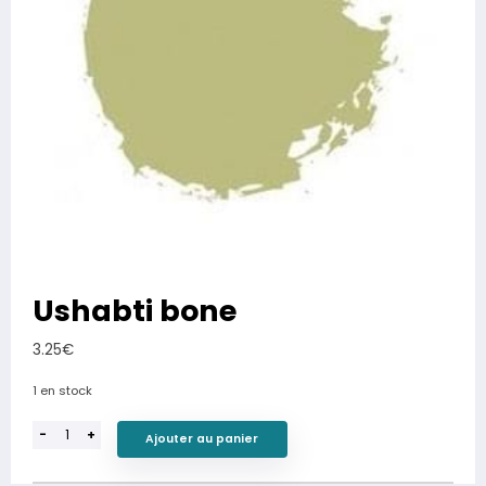
Ushabti bone
3.25
€
1 en stock
-
+
Ajouter au panier