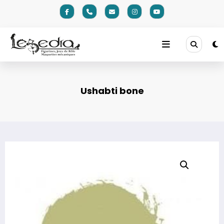
Aller
au
contenu
Ushabti bone