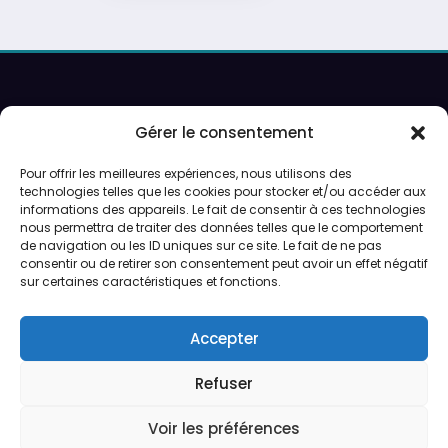
Recherche
Gérer le consentement
Pour offrir les meilleures expériences, nous utilisons des
technologies telles que les cookies pour stocker et/ou accéder aux
Ouverture sur rendez-vous uniquement.
informations des appareils. Le fait de consentir à ces technologies
Service de peinture et expéditions du lundi au vendredi.
nous permettra de traiter des données telles que le comportement
de navigation ou les ID uniques sur ce site. Le fait de ne pas
consentir ou de retirer son consentement peut avoir un effet négatif
Préparation des expéditions en 24/48h
sur certaines caractéristiques et fonctions.
CGV
Accepter
Qui sommes-nous ?
Refuser
Voir les préférences
CGV
Qui sommes-nous ?
Politique de cookies (UE)