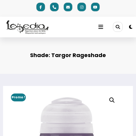
Aller
au
contenu
Shade: Targor Rageshade
Promo !