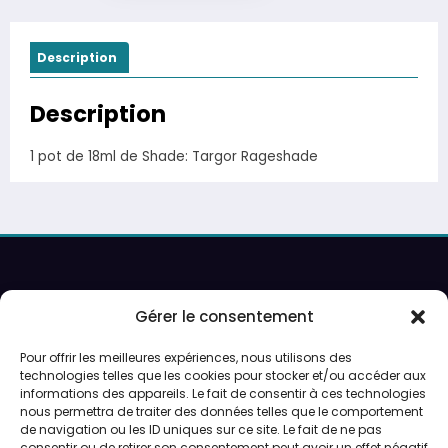
Description
Description
1 pot de 18ml de Shade: Targor Rageshade
Recherche
Gérer le consentement
Pour offrir les meilleures expériences, nous utilisons des
Ouverture sur rendez-vous uniquement.
technologies telles que les cookies pour stocker et/ou accéder aux
informations des appareils. Le fait de consentir à ces technologies
Service de peinture et expéditions du lundi au vendredi.
nous permettra de traiter des données telles que le comportement
de navigation ou les ID uniques sur ce site. Le fait de ne pas
consentir ou de retirer son consentement peut avoir un effet négatif