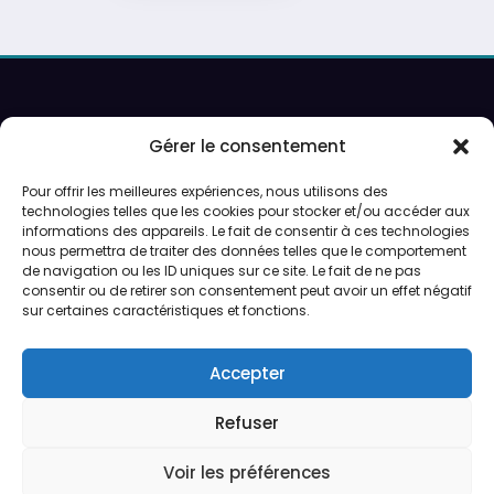
Recherche
Gérer le consentement
Pour offrir les meilleures expériences, nous utilisons des
technologies telles que les cookies pour stocker et/ou accéder aux
Ouverture sur rendez-vous uniquement.
informations des appareils. Le fait de consentir à ces technologies
Service de peinture et expéditions du lundi au vendredi.
nous permettra de traiter des données telles que le comportement
de navigation ou les ID uniques sur ce site. Le fait de ne pas
consentir ou de retirer son consentement peut avoir un effet négatif
Préparation des expéditions en 24/48h
sur certaines caractéristiques et fonctions.
CGV
Accepter
Qui sommes-nous ?
Refuser
Voir les préférences
CGV
Qui sommes-nous ?
Politique de cookies (UE)