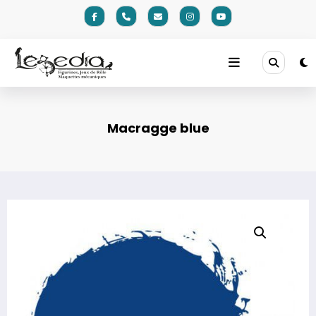
Aller
au
contenu
Macragge blue