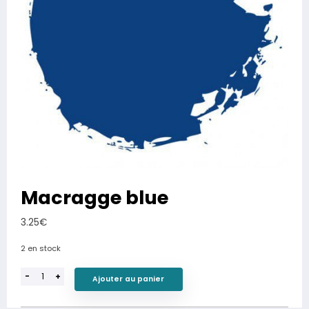
Macragge blue
3.25
€
2 en stock
-
+
Ajouter au panier