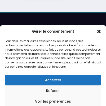
Recherche
Gérer le consentement
Pour offrir les meilleures expériences, nous utilisons des
technologies telles que les cookies pour stocker et/ou accéder aux
Ouverture sur rendez-vous uniquement.
informations des appareils. Le fait de consentir à ces technologies
Service de peinture et expéditions du lundi au vendredi.
nous permettra de traiter des données telles que le comportement
de navigation ou les ID uniques sur ce site. Le fait de ne pas
consentir ou de retirer son consentement peut avoir un effet négatif
Préparation des expéditions en 24/48h
sur certaines caractéristiques et fonctions.
CGV
Accepter
Qui sommes-nous ?
Refuser
Voir les préférences
CGV
Qui sommes-nous ?
Politique de cookies (UE)