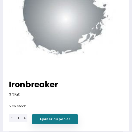
Ironbreaker
3.25
€
5 en stock
-
+
Ajouter au panier