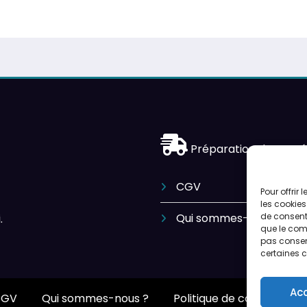
Préparation des expé
CGV
Pour offrir
les cookies
Qui sommes-nous ?
de consenti
.
que le comp
pas consent
certaines c
Ac
CGV
Qui sommes-nous ?
Politique de cookies (UE)