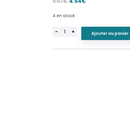
Le
Le
5.67
€
4.54
€
prix
prix
4 en stock
initial
actuel
était :
est :
-
+
5.67€.
4.54€.
Ajouter au panier