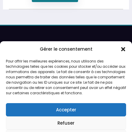
Recherche
Gérer le consentement
Pour offrir les meilleures expériences, nous utilisons des
Ouverture sur rendez-vous uniquement.
technologies telles que les cookies pour stocker et/ou accéder aux
informations des appareils. Le fait de consentir à ces technologies
Service de peinture et expéditions du lundi au vendredi.
nous permettra de traiter des données telles que le comportement
de navigation ou les ID uniques sur ce site. Le fait de ne pas
consentir ou de retirer son consentement peut avoir un effet négatif
Préparation des expéditions en 24/48h
sur certaines caractéristiques et fonctions.
CGV
Accepter
Qui sommes-nous ?
Refuser