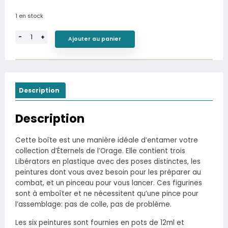
prix
prix
1 en stock
initial
actuel
était :
est :
-
+
27.00€.
21.60€.
Ajouter au panier
Description
Description
Cette boîte est une manière idéale d’entamer votre
collection d’Éternels de l’Orage. Elle contient trois
Libérators en plastique avec des poses distinctes, les
peintures dont vous avez besoin pour les préparer au
combat, et un pinceau pour vous lancer. Ces figurines
sont à emboîter et ne nécessitent qu’une pince pour
l’assemblage: pas de colle, pas de problème.
Les six peintures sont fournies en pots de 12ml et