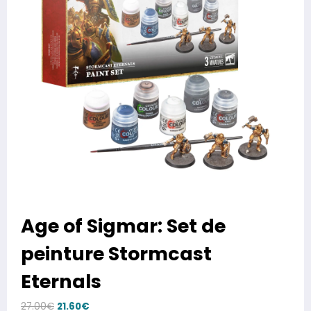
Age of Sigmar: Set de
peinture Stormcast
Eternals
Le
Le
27.00
€
21.60
€