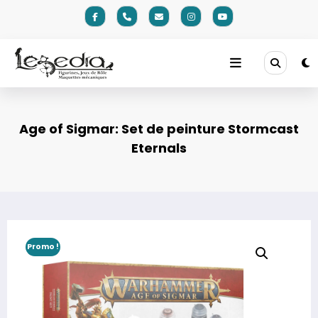
Aller
au
contenu
Age of Sigmar: Set de peinture Stormcast
Eternals
Promo !