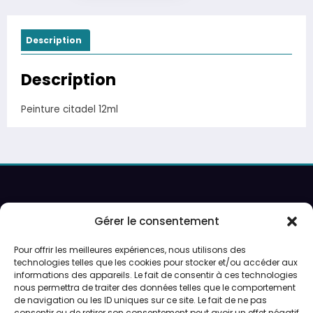
Description
Description
Peinture citadel 12ml
Recherche
Gérer le consentement
Pour offrir les meilleures expériences, nous utilisons des
Ouverture sur rendez-vous uniquement.
technologies telles que les cookies pour stocker et/ou accéder aux
informations des appareils. Le fait de consentir à ces technologies
Service de peinture et expéditions du lundi au vendredi.
nous permettra de traiter des données telles que le comportement
de navigation ou les ID uniques sur ce site. Le fait de ne pas
consentir ou de retirer son consentement peut avoir un effet négatif