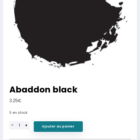
Abaddon black
3.25
€
5 en stock
-
+
Ajouter au panier