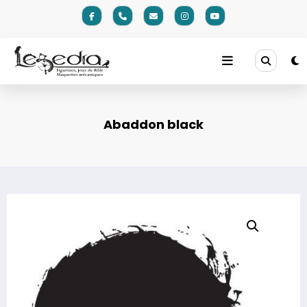
Aller
au
contenu
Abaddon black