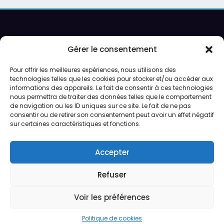
Recherche
Gérer le consentement
Pour offrir les meilleures expériences, nous utilisons des
technologies telles que les cookies pour stocker et/ou accéder aux
Ouverture sur rendez-vous uniquement.
informations des appareils. Le fait de consentir à ces technologies
Service de peinture et expéditions du lundi au vendredi.
nous permettra de traiter des données telles que le comportement
de navigation ou les ID uniques sur ce site. Le fait de ne pas
consentir ou de retirer son consentement peut avoir un effet négatif
Préparation des expéditions en 24/48h
sur certaines caractéristiques et fonctions.
CGV
Accepter
Qui sommes-nous ?
Refuser
Voir les préférences
CGV
Qui sommes-nous ?
Politique de cookies (UE)
Legedia - Copyright 2026 | Powered By
SpiceThemes
Politique de cookies