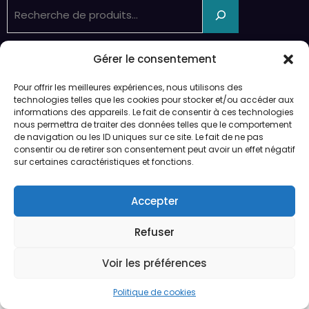
Recherche
Ouverture sur rendez-vous uniquement.
Gérer le consentement
Service de peinture et expéditions du lundi au vendredi.
Pour offrir les meilleures expériences, nous utilisons des
technologies telles que les cookies pour stocker et/ou accéder aux
Préparation des expéditions en 24/48h
informations des appareils. Le fait de consentir à ces technologies
nous permettra de traiter des données telles que le comportement
CGV
de navigation ou les ID uniques sur ce site. Le fait de ne pas
consentir ou de retirer son consentement peut avoir un effet négatif
sur certaines caractéristiques et fonctions.
Qui sommes-nous ?
Accepter
CGV
Qui sommes-nous ?
Politique de cookies (UE)
Refuser
Legedia - Copyright 2026 | Powered By
SpiceThemes
Voir les préférences
Politique de cookies