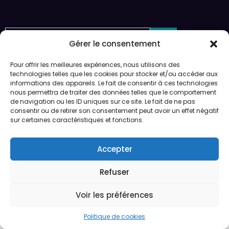
Recherche
Gérer le consentement
Pour offrir les meilleures expériences, nous utilisons des
Ouverture sur rendez-vous uniquement.
technologies telles que les cookies pour stocker et/ou accéder aux
Service de peinture et expéditions du lundi au vendredi.
informations des appareils. Le fait de consentir à ces technologies
nous permettra de traiter des données telles que le comportement
de navigation ou les ID uniques sur ce site. Le fait de ne pas
Préparation des expéditions en 24/48h
consentir ou de retirer son consentement peut avoir un effet négatif
sur certaines caractéristiques et fonctions.
CGV
Accepter
Qui sommes-nous ?
Refuser
Voir les préférences
CGV
Qui sommes-nous ?
Politique de cookies (UE)
Legedia - Copyright 2026 | Powered By
SpiceThemes
Politique de cookies