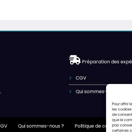
Préparation des expé
CGV
Qui sommes-nous ?
.
Pour offrir
les cookies
de consenti
que le comp
pas consent
CGV
Qui sommes-nous ?
Politique de cookies (UE)
certaines c